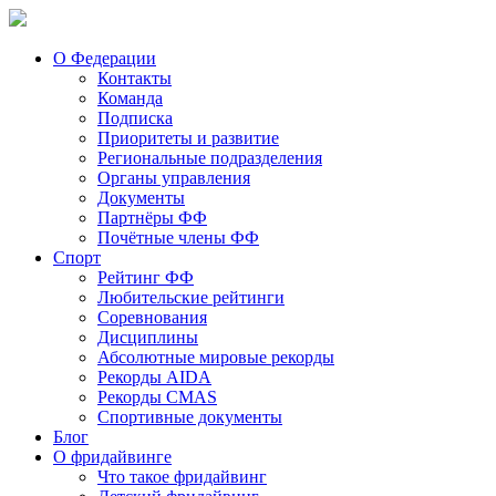
О Федерации
Контакты
Команда
Подписка
Приоритеты и развитие
Региональные подразделения
Органы управления
Документы
Партнёры ФФ
Почётные члены ФФ
Спорт
Рейтинг ФФ
Любительские рейтинги
Соревнования
Дисциплины
Абсолютные мировые рекорды
Рекорды AIDA
Рекорды CMAS
Спортивные документы
Блог
О фридайвинге
Что такое фридайвинг