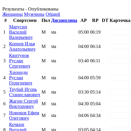
Результаты - Опубликованы
Женщины
Мужчины
Общий
#
Спортсмен
Пол
Дисциплина
AP
RP
DT
Карточка
Марусин
1
Василий
М
sta
05:00
06:19
white
Валерьевич
Корнев Илья
2
М
sta
04:00
06:14
white
Анатольевич
Квитунов
3
Руслан
М
sta
03:40
06:11
white
Сергеевич
Хиониди
4
Руслан
М
sta
04:00
05:59
white
Георгиевич
Трубай Игорь
5
М
sta
03:30
05:14
white
Станиславович
Жагин Сергей
6
М
sta
04:30
05:04
white
Викторович
Новиков Ефим
7
М
sta
04:06
04:34
white
Олегович
Кочкин
8
Виталий
М
sta
03:05
04:14
white