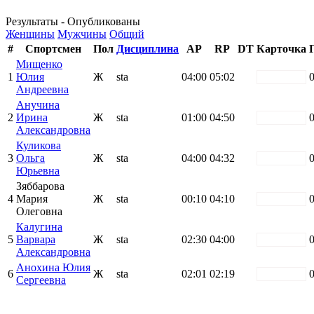
Результаты - Опубликованы
Женщины
Мужчины
Общий
#
Спортсмен
Пол
Дисциплина
AP
RP
DT
Карточка
Мищенко
1
Юлия
Ж
sta
04:00
05:02
white
Андреевна
Анучина
2
Ирина
Ж
sta
01:00
04:50
white
Александровна
Куликова
3
Ольга
Ж
sta
04:00
04:32
white
Юрьевна
Зяббарова
4
Мария
Ж
sta
00:10
04:10
white
Олеговна
Калугина
5
Варвара
Ж
sta
02:30
04:00
white
Александровна
Анохина Юлия
6
Ж
sta
02:01
02:19
white
Сергеевна
Поддержать ФФ