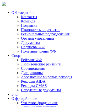
О Федерации
Контакты
Команда
Подписка
Приоритеты и развитие
Региональные подразделения
Органы управления
Документы
Партнёры ФФ
Почётные члены ФФ
Спорт
Рейтинг ФФ
Любительские рейтинги
Соревнования
Дисциплины
Абсолютные мировые рекорды
Рекорды AIDA
Рекорды CMAS
Спортивные документы
Блог
О фридайвинге
Что такое фридайвинг