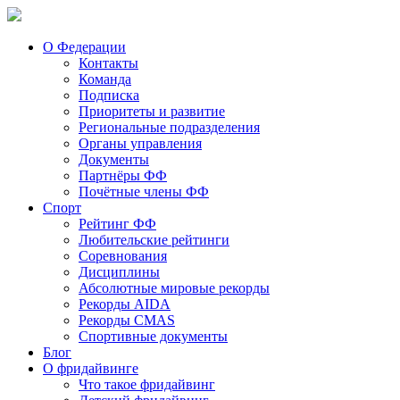
О Федерации
Контакты
Команда
Подписка
Приоритеты и развитие
Региональные подразделения
Органы управления
Документы
Партнёры ФФ
Почётные члены ФФ
Спорт
Рейтинг ФФ
Любительские рейтинги
Соревнования
Дисциплины
Абсолютные мировые рекорды
Рекорды AIDA
Рекорды CMAS
Спортивные документы
Блог
О фридайвинге
Что такое фридайвинг