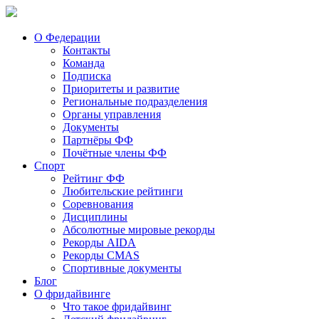
О Федерации
Контакты
Команда
Подписка
Приоритеты и развитие
Региональные подразделения
Органы управления
Документы
Партнёры ФФ
Почётные члены ФФ
Спорт
Рейтинг ФФ
Любительские рейтинги
Соревнования
Дисциплины
Абсолютные мировые рекорды
Рекорды AIDA
Рекорды CMAS
Спортивные документы
Блог
О фридайвинге
Что такое фридайвинг