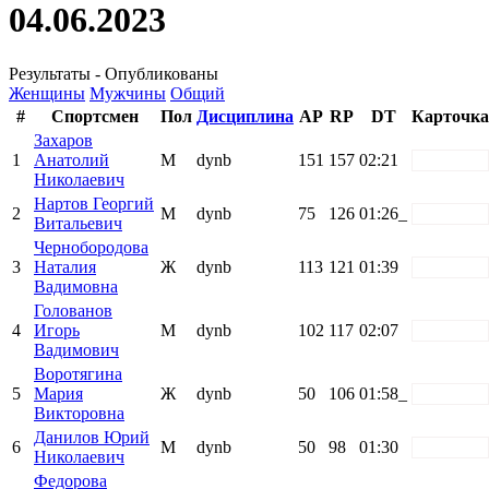
04.06.2023
Результаты - Опубликованы
Женщины
Мужчины
Общий
#
Спортсмен
Пол
Дисциплина
AP
RP
DT
Карточка
Захаров
1
Анатолий
М
dynb
151
157
02:21
white
Николаевич
Нартов Георгий
2
М
dynb
75
126
01:26_
white
Витальевич
Чернобородова
3
Наталия
Ж
dynb
113
121
01:39
white
Вадимовна
Голованов
4
Игорь
М
dynb
102
117
02:07
white
Вадимович
Воротягина
5
Мария
Ж
dynb
50
106
01:58_
white
Викторовна
Данилов Юрий
6
М
dynb
50
98
01:30
white
Николаевич
Федорова