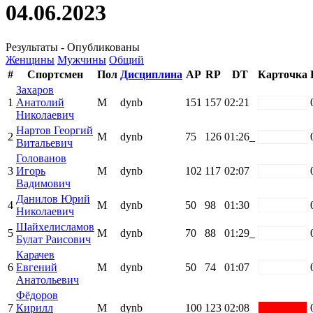
04.06.2023
Результаты - Опубликованы
Женщины
Мужчины
Общий
#
Спортсмен
Пол
Дисциплина
AP
RP
DT
Карточка
Захаров
1
Анатолий
М
dynb
151
157
02:21
white
Николаевич
Нартов Георгий
2
М
dynb
75
126
01:26_
white
Витальевич
Голованов
3
Игорь
М
dynb
102
117
02:07
white
Вадимович
Данилов Юрий
4
М
dynb
50
98
01:30
white
Николаевич
Шайхелисламов
5
М
dynb
70
88
01:29_
white
Булат Раисович
Карачев
6
Евгений
М
dynb
50
74
01:07
white
Анатольевич
Фёдоров
7
Кирилл
М
dynb
100
123
02:08
red