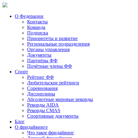
О Федерации
Контакты
Команда
Подписка
Приоритеты и развитие
Региональные подразделения
Органы управления
Документы
Партнёры ФФ
Почётные члены ФФ
Спорт
Рейтинг ФФ
Любительские рейтинги
Соревнования
Дисциплины
Абсолютные мировые рекорды
Рекорды AIDA
Рекорды CMAS
Спортивные документы
Блог
О фридайвинге
Что такое фридайвинг