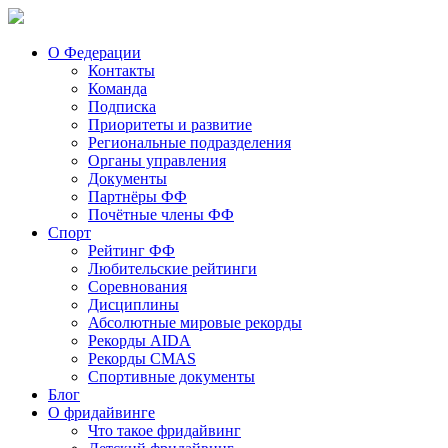
О Федерации
Контакты
Команда
Подписка
Приоритеты и развитие
Региональные подразделения
Органы управления
Документы
Партнёры ФФ
Почётные члены ФФ
Спорт
Рейтинг ФФ
Любительские рейтинги
Соревнования
Дисциплины
Абсолютные мировые рекорды
Рекорды AIDA
Рекорды CMAS
Спортивные документы
Блог
О фридайвинге
Что такое фридайвинг