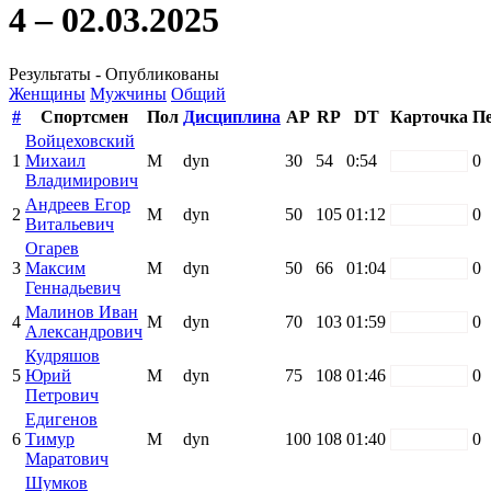
4 – 02.03.2025
Результаты - Опубликованы
Женщины
Мужчины
Общий
#
Спортсмен
Пол
Дисциплина
AP
RP
DT
Карточка
П
Войцеховский
1
Михаил
М
dyn
30
54
0:54
white
0
Владимирович
Андреев Егор
2
М
dyn
50
105
01:12
white
0
Витальевич
Огарев
3
Максим
М
dyn
50
66
01:04
white
0
Геннадьевич
Малинов Иван
4
М
dyn
70
103
01:59
white
0
Александрович
Кудряшов
5
Юрий
М
dyn
75
108
01:46
white
0
Петрович
Едигенов
6
Тимур
М
dyn
100
108
01:40
white
0
Маратович
Шумков