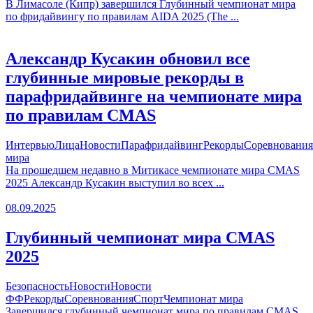
В Лимасоле (Кипр) завершился Глубинный чемпионат мира
по фридайвингу по правилам AIDA 2025 (The ...
Александр Кусакин обновил все
глубинные мировые рекорды в
парафридайвинге на чемпионате мира
по правилам CMAS
Интервью
Лица
Новости
Парафридайвинг
Рекорды
Соревнования
мира
На прошедшем недавно в Митикасе чемпионате мира CMAS
2025 Александр Кусакин выступил во всех ...
08.09.2025
Глубинный чемпионат мира CMAS
2025
Безопасность
Новости
Новости
ФФ
Рекорды
Соревнования
Спорт
Чемпионат мира
Завершился глубинный чемпионат мира по правилам CMAS