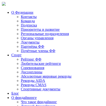
О Федерации
Контакты
Команда
Подписка
Приоритеты и развитие
Региональные подразделения
Органы управления
Документы
Партнёры ФФ
Почётные члены ФФ
Спорт
Рейтинг ФФ
Любительские рейтинги
Соревнования
Дисциплины
Абсолютные мировые рекорды
Рекорды AIDA
Рекорды CMAS
Спортивные документы
Блог
О фридайвинге
Что такое фридайвинг