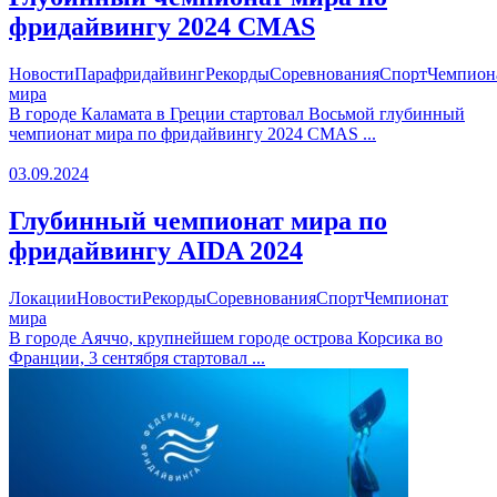
фридайвингу 2024 CMAS
Новости
Парафридайвинг
Рекорды
Соревнования
Спорт
Чемпион
мира
В городе Каламата в Греции стартовал Восьмой глубинный
чемпионат мира по фридайвингу 2024 CMAS ...
03.09.2024
Глубинный чемпионат мира по
фридайвингу AIDA 2024
Локации
Новости
Рекорды
Соревнования
Спорт
Чемпионат
мира
В городе Аяччо, крупнейшем городе острова Корсика во
Франции, 3 сентября стартовал ...