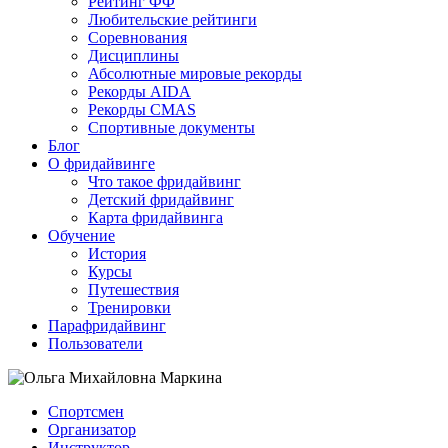
Рейтинг ФФ
Любительские рейтинги
Соревнования
Дисциплины
Абсолютные мировые рекорды
Рекорды AIDA
Рекорды CMAS
Спортивные документы
Блог
О фридайвинге
Что такое фридайвинг
Детский фридайвинг
Карта фридайвинга
Обучение
История
Курсы
Путешествия
Тренировки
Парафридайвинг
Пользователи
Спортсмен
Организатор
Инструктор