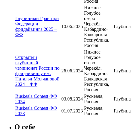
Россия
Нижнее
Голубое
Глубинный Гран-при
озеро
Федерации
Черекёл,
10.06.2025
Глубина
фридайвинга 2025 –
Кабардино-
ФФ
Балкарская
Республика,
Россия
Нижнее
Открытый
Голубое
глубинный
озеро
чемпионат России по
Черекёл,
26.06.2024
Глубина
фридайвингу им.
Кабардино-
Натальи Молчановой
Балкарская
2024 – ФФ
Республика,
Россия
Ruskeala Contest ФФ
Рускеала,
03.08.2024
Глубина
2024
Россия
Ruskeala Contest ФФ
Рускеала,
01.07.2023
Глубина
2023
Россия
О себе