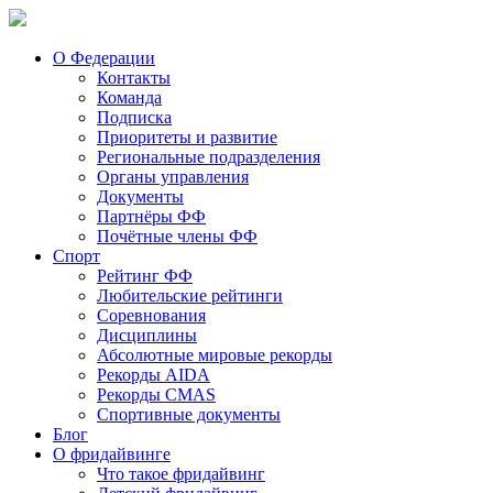
О Федерации
Контакты
Команда
Подписка
Приоритеты и развитие
Региональные подразделения
Органы управления
Документы
Партнёры ФФ
Почётные члены ФФ
Спорт
Рейтинг ФФ
Любительские рейтинги
Соревнования
Дисциплины
Абсолютные мировые рекорды
Рекорды AIDA
Рекорды CMAS
Спортивные документы
Блог
О фридайвинге
Что такое фридайвинг