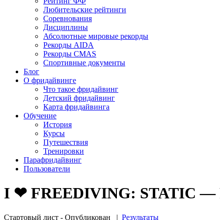
Рейтинг ФФ
Любительские рейтинги
Соревнования
Дисциплины
Абсолютные мировые рекорды
Рекорды AIDA
Рекорды CMAS
Спортивные документы
Блог
О фридайвинге
Что такое фридайвинг
Детский фридайвинг
Карта фридайвинга
Обучение
История
Курсы
Путешествия
Тренировки
Парафридайвинг
Пользователи
I ❤ FREEDIVING: STATIC — F
Стартовый лист - Опубликован
|
Результаты