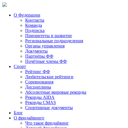
О Федерации
Контакты
Команда
Подписка
Приоритеты и развитие
Региональные подразделения
Органы управления
Документы
Партнёры ФФ
Почётные члены ФФ
Спорт
Рейтинг ФФ
Любительские рейтинги
Соревнования
Дисциплины
Абсолютные мировые рекорды
Рекорды AIDA
Рекорды CMAS
Спортивные документы
Блог
О фридайвинге
Что такое фридайвинг