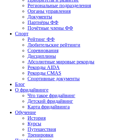
Региональные подразделения
Органы управления
Документы
Партнёры ФФ
Почётные члены ФФ
Спорт
Рейтинг ФФ
Любительские рейтинги
Соревнования
Дисциплины
Абсолютные мировые рекорды
Рекорды AIDA
Рекорды CMAS
Спортивные документы
Блог
О фридайвинге
Что такое фридайвинг
Детский фридайвинг
Карта фридайвинга
Обучение
История
Курсы
Путешествия
Тренировки