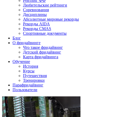
Рейтинг ФФ
Любительские рейтинги
Соревнования
Дисциплины
Абсолютные мировые рекорды
Рекорды AIDA
Рекорды CMAS
Спортивные документы
Блог
О фридайвинге
Что такое фридайвинг
Детский фридайвинг
Карта фридайвинга
Обучение
История
Курсы
Путешествия
Тренировки
Парафридайвинг
Пользователи