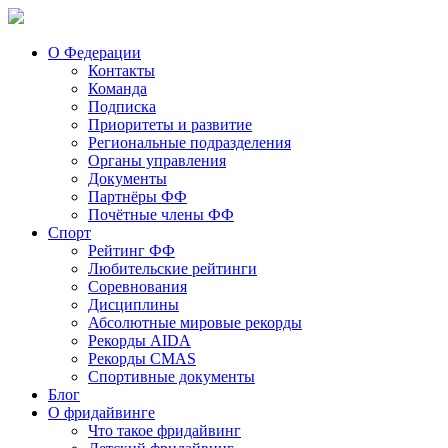
О Федерации
Контакты
Команда
Подписка
Приоритеты и развитие
Региональные подразделения
Органы управления
Документы
Партнёры ФФ
Почётные члены ФФ
Спорт
Рейтинг ФФ
Любительские рейтинги
Соревнования
Дисциплины
Абсолютные мировые рекорды
Рекорды AIDA
Рекорды CMAS
Спортивные документы
Блог
О фридайвинге
Что такое фридайвинг