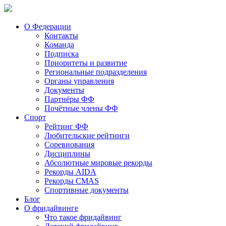
О Федерации
Контакты
Команда
Подписка
Приоритеты и развитие
Региональные подразделения
Органы управления
Документы
Партнёры ФФ
Почётные члены ФФ
Спорт
Рейтинг ФФ
Любительские рейтинги
Соревнования
Дисциплины
Абсолютные мировые рекорды
Рекорды AIDA
Рекорды CMAS
Спортивные документы
Блог
О фридайвинге
Что такое фридайвинг