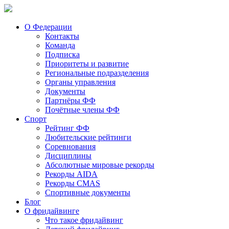
О Федерации
Контакты
Команда
Подписка
Приоритеты и развитие
Региональные подразделения
Органы управления
Документы
Партнёры ФФ
Почётные члены ФФ
Спорт
Рейтинг ФФ
Любительские рейтинги
Соревнования
Дисциплины
Абсолютные мировые рекорды
Рекорды AIDA
Рекорды CMAS
Спортивные документы
Блог
О фридайвинге
Что такое фридайвинг