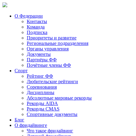
О Федерации
Контакты
Команда
Подписка
Приоритеты и развитие
Региональные подразделения
Органы управления
Документы
Партнёры ФФ
Почётные члены ФФ
Спорт
Рейтинг ФФ
Любительские рейтинги
Соревнования
Дисциплины
Абсолютные мировые рекорды
Рекорды AIDA
Рекорды CMAS
Спортивные документы
Блог
О фридайвинге
Что такое фридайвинг