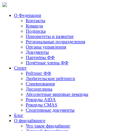
О Федерации
Контакты
Команда
Подписка
Приоритеты и развитие
Региональные подразделения
Органы управления
Документы
Партнёры ФФ
Почётные члены ФФ
Спорт
Рейтинг ФФ
Любительские рейтинги
Соревнования
Дисциплины
Абсолютные мировые рекорды
Рекорды AIDA
Рекорды CMAS
Спортивные документы
Блог
О фридайвинге
Что такое фридайвинг