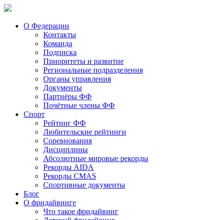
О Федерации
Контакты
Команда
Подписка
Приоритеты и развитие
Региональные подразделения
Органы управления
Документы
Партнёры ФФ
Почётные члены ФФ
Спорт
Рейтинг ФФ
Любительские рейтинги
Соревнования
Дисциплины
Абсолютные мировые рекорды
Рекорды AIDA
Рекорды CMAS
Спортивные документы
Блог
О фридайвинге
Что такое фридайвинг