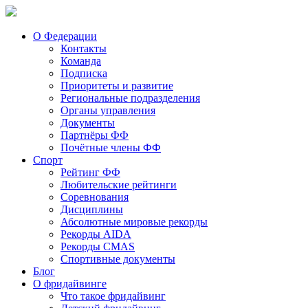
О Федерации
Контакты
Команда
Подписка
Приоритеты и развитие
Региональные подразделения
Органы управления
Документы
Партнёры ФФ
Почётные члены ФФ
Спорт
Рейтинг ФФ
Любительские рейтинги
Соревнования
Дисциплины
Абсолютные мировые рекорды
Рекорды AIDA
Рекорды CMAS
Спортивные документы
Блог
О фридайвинге
Что такое фридайвинг