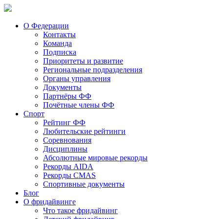
О Федерации
Контакты
Команда
Подписка
Приоритеты и развитие
Региональные подразделения
Органы управления
Документы
Партнёры ФФ
Почётные члены ФФ
Спорт
Рейтинг ФФ
Любительские рейтинги
Соревнования
Дисциплины
Абсолютные мировые рекорды
Рекорды AIDA
Рекорды CMAS
Спортивные документы
Блог
О фридайвинге
Что такое фридайвинг