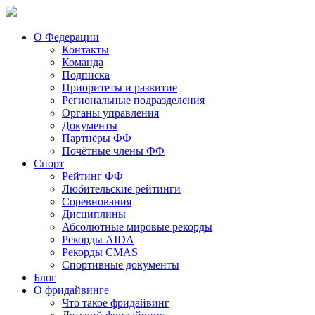
О Федерации
Контакты
Команда
Подписка
Приоритеты и развитие
Региональные подразделения
Органы управления
Документы
Партнёры ФФ
Почётные члены ФФ
Спорт
Рейтинг ФФ
Любительские рейтинги
Соревнования
Дисциплины
Абсолютные мировые рекорды
Рекорды AIDA
Рекорды CMAS
Спортивные документы
Блог
О фридайвинге
Что такое фридайвинг