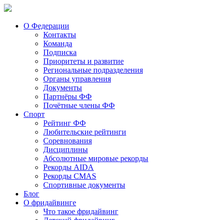
О Федерации
Контакты
Команда
Подписка
Приоритеты и развитие
Региональные подразделения
Органы управления
Документы
Партнёры ФФ
Почётные члены ФФ
Спорт
Рейтинг ФФ
Любительские рейтинги
Соревнования
Дисциплины
Абсолютные мировые рекорды
Рекорды AIDA
Рекорды CMAS
Спортивные документы
Блог
О фридайвинге
Что такое фридайвинг