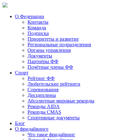
О Федерации
Контакты
Команда
Подписка
Приоритеты и развитие
Региональные подразделения
Органы управления
Документы
Партнёры ФФ
Почётные члены ФФ
Спорт
Рейтинг ФФ
Любительские рейтинги
Соревнования
Дисциплины
Абсолютные мировые рекорды
Рекорды AIDA
Рекорды CMAS
Спортивные документы
Блог
О фридайвинге
Что такое фридайвинг