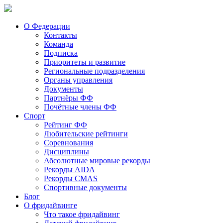
О Федерации
Контакты
Команда
Подписка
Приоритеты и развитие
Региональные подразделения
Органы управления
Документы
Партнёры ФФ
Почётные члены ФФ
Спорт
Рейтинг ФФ
Любительские рейтинги
Соревнования
Дисциплины
Абсолютные мировые рекорды
Рекорды AIDA
Рекорды CMAS
Спортивные документы
Блог
О фридайвинге
Что такое фридайвинг