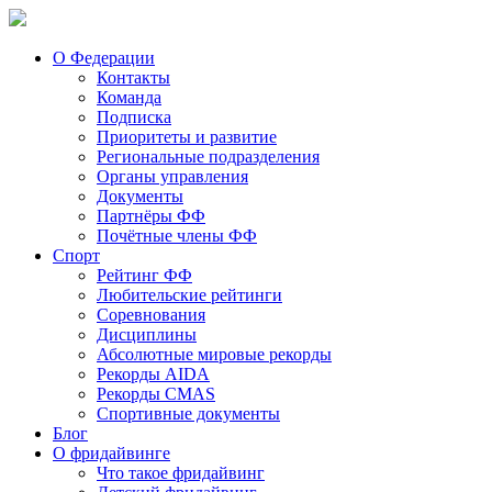
О Федерации
Контакты
Команда
Подписка
Приоритеты и развитие
Региональные подразделения
Органы управления
Документы
Партнёры ФФ
Почётные члены ФФ
Спорт
Рейтинг ФФ
Любительские рейтинги
Соревнования
Дисциплины
Абсолютные мировые рекорды
Рекорды AIDA
Рекорды CMAS
Спортивные документы
Блог
О фридайвинге
Что такое фридайвинг