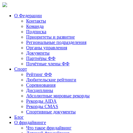
О Федерации
Контакты
Команда
Подписка
Приоритеты и развитие
Региональные подразделения
Органы управления
Документы
Партнёры ФФ
Почётные члены ФФ
Спорт
Рейтинг ФФ
Любительские рейтинги
Соревнования
Дисциплины
Абсолютные мировые рекорды
Рекорды AIDA
Рекорды CMAS
Спортивные документы
Блог
О фридайвинге
Что такое фридайвинг