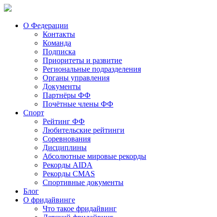
О Федерации
Контакты
Команда
Подписка
Приоритеты и развитие
Региональные подразделения
Органы управления
Документы
Партнёры ФФ
Почётные члены ФФ
Спорт
Рейтинг ФФ
Любительские рейтинги
Соревнования
Дисциплины
Абсолютные мировые рекорды
Рекорды AIDA
Рекорды CMAS
Спортивные документы
Блог
О фридайвинге
Что такое фридайвинг