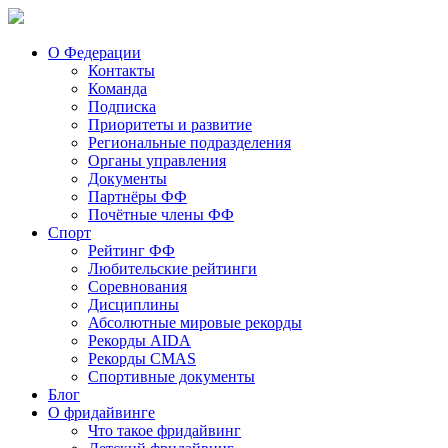
О Федерации
Контакты
Команда
Подписка
Приоритеты и развитие
Региональные подразделения
Органы управления
Документы
Партнёры ФФ
Почётные члены ФФ
Спорт
Рейтинг ФФ
Любительские рейтинги
Соревнования
Дисциплины
Абсолютные мировые рекорды
Рекорды AIDA
Рекорды CMAS
Спортивные документы
Блог
О фридайвинге
Что такое фридайвинг