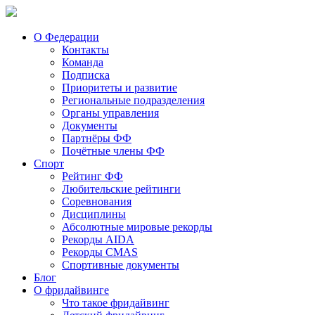
О Федерации
Контакты
Команда
Подписка
Приоритеты и развитие
Региональные подразделения
Органы управления
Документы
Партнёры ФФ
Почётные члены ФФ
Спорт
Рейтинг ФФ
Любительские рейтинги
Соревнования
Дисциплины
Абсолютные мировые рекорды
Рекорды AIDA
Рекорды CMAS
Спортивные документы
Блог
О фридайвинге
Что такое фридайвинг