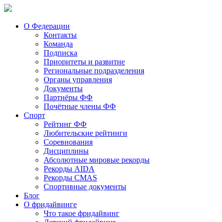
О Федерации
Контакты
Команда
Подписка
Приоритеты и развитие
Региональные подразделения
Органы управления
Документы
Партнёры ФФ
Почётные члены ФФ
Спорт
Рейтинг ФФ
Любительские рейтинги
Соревнования
Дисциплины
Абсолютные мировые рекорды
Рекорды AIDA
Рекорды CMAS
Спортивные документы
Блог
О фридайвинге
Что такое фридайвинг