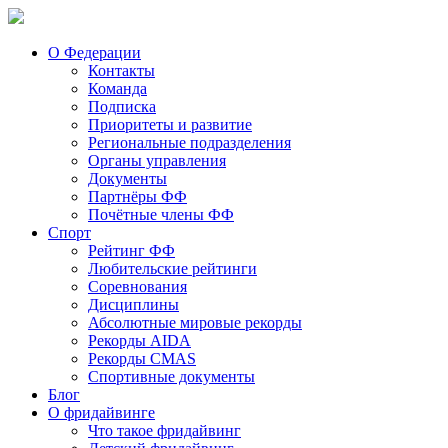
О Федерации
Контакты
Команда
Подписка
Приоритеты и развитие
Региональные подразделения
Органы управления
Документы
Партнёры ФФ
Почётные члены ФФ
Спорт
Рейтинг ФФ
Любительские рейтинги
Соревнования
Дисциплины
Абсолютные мировые рекорды
Рекорды AIDA
Рекорды CMAS
Спортивные документы
Блог
О фридайвинге
Что такое фридайвинг