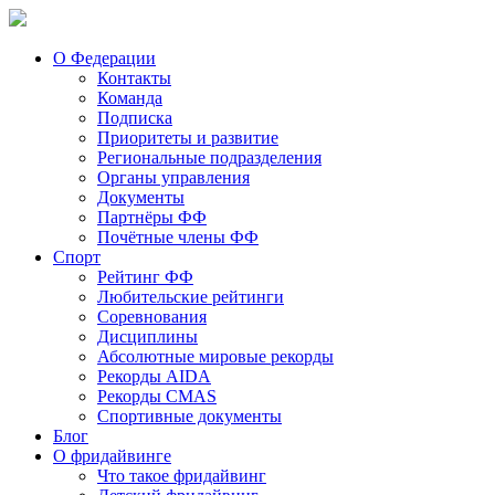
О Федерации
Контакты
Команда
Подписка
Приоритеты и развитие
Региональные подразделения
Органы управления
Документы
Партнёры ФФ
Почётные члены ФФ
Спорт
Рейтинг ФФ
Любительские рейтинги
Соревнования
Дисциплины
Абсолютные мировые рекорды
Рекорды AIDA
Рекорды CMAS
Спортивные документы
Блог
О фридайвинге
Что такое фридайвинг