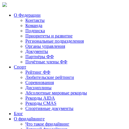
О Федерации
Контакты
Команда
Подписка
Приоритеты и развитие
Региональные подразделения
Органы управления
Документы
Партнёры ФФ
Почётные члены ФФ
Спорт
Рейтинг ФФ
Любительские рейтинги
Соревнования
Дисциплины
Абсолютные мировые рекорды
Рекорды AIDA
Рекорды CMAS
Спортивные документы
Блог
О фридайвинге
Что такое фридайвинг