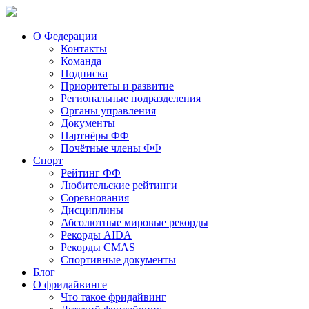
О Федерации
Контакты
Команда
Подписка
Приоритеты и развитие
Региональные подразделения
Органы управления
Документы
Партнёры ФФ
Почётные члены ФФ
Спорт
Рейтинг ФФ
Любительские рейтинги
Соревнования
Дисциплины
Абсолютные мировые рекорды
Рекорды AIDA
Рекорды CMAS
Спортивные документы
Блог
О фридайвинге
Что такое фридайвинг