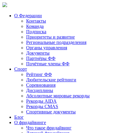
О Федерации
Контакты
Команда
Подписка
Приоритеты и развитие
Региональные подразделения
Органы управления
Документы
Партнёры ФФ
Почётные члены ФФ
Спорт
Рейтинг ФФ
Любительские рейтинги
Соревнования
Дисциплины
Абсолютные мировые рекорды
Рекорды AIDA
Рекорды CMAS
Спортивные документы
Блог
О фридайвинге
Что такое фридайвинг