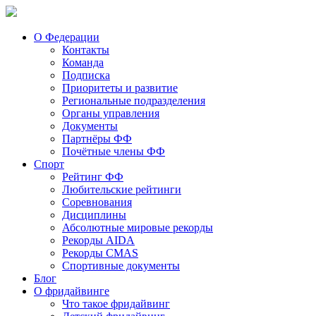
О Федерации
Контакты
Команда
Подписка
Приоритеты и развитие
Региональные подразделения
Органы управления
Документы
Партнёры ФФ
Почётные члены ФФ
Спорт
Рейтинг ФФ
Любительские рейтинги
Соревнования
Дисциплины
Абсолютные мировые рекорды
Рекорды AIDA
Рекорды CMAS
Спортивные документы
Блог
О фридайвинге
Что такое фридайвинг