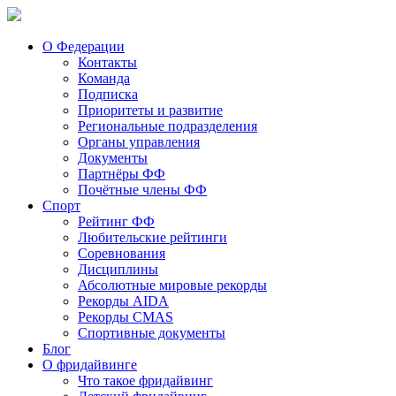
О Федерации
Контакты
Команда
Подписка
Приоритеты и развитие
Региональные подразделения
Органы управления
Документы
Партнёры ФФ
Почётные члены ФФ
Спорт
Рейтинг ФФ
Любительские рейтинги
Соревнования
Дисциплины
Абсолютные мировые рекорды
Рекорды AIDA
Рекорды CMAS
Спортивные документы
Блог
О фридайвинге
Что такое фридайвинг