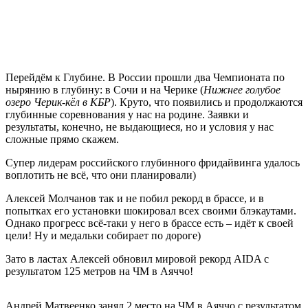
Перейдём к Глубине. В России прошли два Чемпионата по
нырянию в глубину: в Сочи и на Черике (
Нижнее голубое
озеро Черик-кёл в КБР
). Круто, что появились и продолжаются
глубинные соревнования у нас на родине. Заявки и
результаты, конечно, не выдающиеся, но и условия у нас
сложные прямо скажем.
Супер лидерам российского глубинного фридайвинга удалось
воплотить не всё, что они планировали)
Алексей Молчанов так и не побил рекорд в брассе, и в
попытках его установки шокировал всех своими блэкаутами.
Однако прогресс всё-таки у него в брассе есть – идёт к своей
цели! Ну и медальки собирает по дороге)
Зато в ластах Алексей обновил мировой рекорд AIDA с
результатом 125 метров на ЧМ в Аяччо!
Андрей Матвеенко занял 2 место на ЧМ в Аяччо с результатом