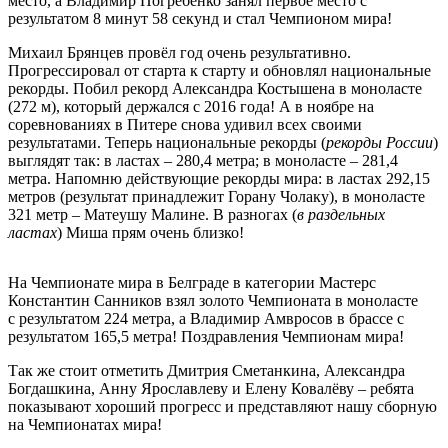
место, а Владимир Погребенко занял первое место с
результатом 8 минут 58 секунд и стал Чемпионом мира!
Михаил Брянцев провёл год очень результативно.
Прогрессировал от старта к старту и обновлял национальные
рекорды. Побил рекорд Александра Костышена в моноласте
(272 м), который держался с 2016 года! А в ноябре на
соревнованиях в Питере снова удивил всех своими
результатами. Теперь национальные рекорды (
рекорды России
)
выглядят так: в ластах – 280,4 метра; в моноласте – 281,4
метра. Напомню действующие рекорды мира: в ластах 292,15
метров (результат принадлежит Горану Чолаку), в моноласте
321 метр – Матеушу Малине. В разногах (
в раздельных
ластах
) Миша прям очень близко!
На Чемпионате мира в Белграде в категории Мастерс
Константин Санников взял золото Чемпионата в моноласте
с результатом 224 метра, а Владимир Амвросов в брассе с
результатом 165,5 метра! Поздравления Чемпионам мира!
Так же стоит отметить Дмитрия Сметанкина, Александра
Богдашкина, Анну Ярославлеву и Елену Ковалёву – ребята
показывают хороший прогресс и представляют нашу сборную
на Чемпионатах мира!