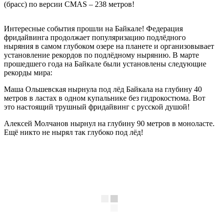
(брасс) по версии CMAS – 238 метров!
Интересные события прошли на Байкале! Федерация
фридайвинга продолжает популяризацию подлёдного
ныряния в самом глубоком озере на планете и организовывает
установление рекордов по подлёдному нырянию. В марте
прошедшего года на Байкале были установлены следующие
рекорды мира:
Маша Ольшевская нырнула под лёд Байкала на глубину 40
метров в ластах в одном купальнике без гидрокостюма. Вот
это настоящий трушный фридайвинг с русской душой!
Алексей Молчанов нырнул на глубину 90 метров в моноласте.
Ещё никто не нырял так глубоко под лёд!