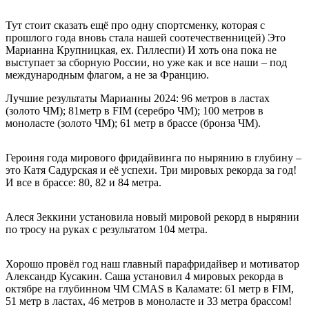
Тут стоит сказать ещё про одну спортсменку, которая с
прошлого года вновь стала нашей соотечественницей) Это
Марианна Крупницкая, ex. Гиллеспи) И хоть она пока не
выступает за сборную России, но уже как и все наши – под
международным флагом, а не за Францию.
Лучшие результаты Марианны 2024: 96 метров в ластах
(золото ЧМ); 81метр в FIM (серебро ЧМ); 100 метров в
моноласте (золото ЧМ); 61 метр в брассе (бронза ЧМ).
Героиня года мирового фридайвинга по нырянию в глубину –
это Катя Садурская и её успехи. Три мировых рекорда за год!
И все в брассе: 80, 82 и 84 метра.
Алеся Зеккини установила новый мировой рекорд в нырянии
по тросу на руках с результатом 104 метра.
Хорошо провёл год наш главный парафридайвер и мотиватор
Александр Кусакин. Саша установил 4 мировых рекорда в
октябре на глубинном ЧМ CMAS в Каламате: 61 метр в FIM,
51 метр в ластах, 46 метров в моноласте и 33 метра брассом!