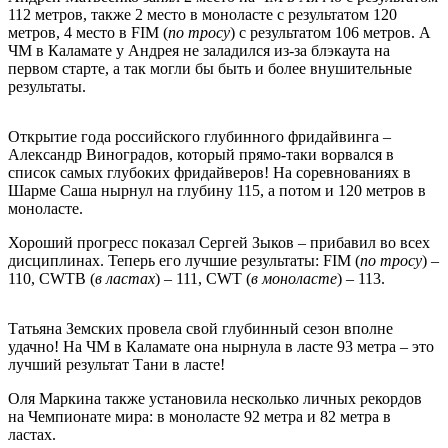
112 метров, также 2 место в моноласте с результатом 120
метров, 4 место в FIM (
по тросу
) с результатом 106 метров. А
ЧМ в Каламате у Андрея не заладился из-за блэкаута на
первом старте, а так могли бы быть и более внушительные
результаты.
Открытие года российского глубинного фридайвинга –
Александр Виноградов, который прямо-таки ворвался в
список самых глубоких фридайверов! На соревнованиях в
Шарме Саша нырнул на глубину 115, а потом и 120 метров в
моноласте.
Хороший прогресс показал Сергей Зыков – прибавил во всех
дисциплинах. Теперь его лучшие результаты: FIM (
по тросу
) –
110, CWTB (
в ластах
) – 111, CWT (
в моноласте
) – 113.
Татьяна Земских провела свой глубинный сезон вполне
удачно! На ЧМ в Каламате она нырнула в ласте 93 метра – это
лучший результат Тани в ласте!
Оля Маркина также установила несколько личных рекордов
на Чемпионате мира: в моноласте 92 метра и 82 метра в
ластах.