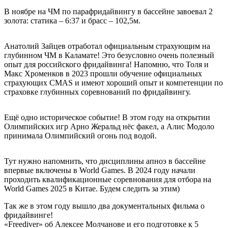
В ноябре на ЧМ по парафридайвингу в бассейне завоевал 2
золота: статика – 6:37 и брасс – 102,5м.
Анатолий Зайцев отработал официальным страхующим на
глубинном ЧМ в Каламате! Это безусловно очень полезный
опыт для российского фридайвинга! Напомню, что Толя и
Макс Хроменков в 2023 прошли обучение официальных
страхующих CMAS и имеют хороший опыт и компетенции по
страховке глубинных соревнований по фридайвингу.
Ещё одно историческое событие! В этом году на открытии
Олимпийских игр Арно Жеральд нёс факел, а Алис Модоло
принимала Олимпийский огонь под водой.
Тут нужно напомнить, что дисциплины апноэ в бассейне
впервые включены в World Games. В 2024 году начали
проходить квалификационные соревнования для отбора на
World Games 2025 в Китае. Будем следить за этим)
Так же в этом году вышло два документальных фильма о
фридайвинге!
«Freediver» об Алексее Молчанове и его подготовке к 5