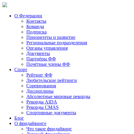
О Федерации
Контакты
Команда
Подписка
Приоритеты и развитие
Региональные подразделения
Органы управления
Документы
Партнёры ФФ
Почётные члены ФФ
Спорт
Рейтинг ФФ
Любительские рейтинги
Соревнования
Дисциплины
Абсолютные мировые рекорды
Рекорды AIDA
Рекорды CMAS
Спортивные документы
Блог
О фридайвинге
Что такое фридайвинг