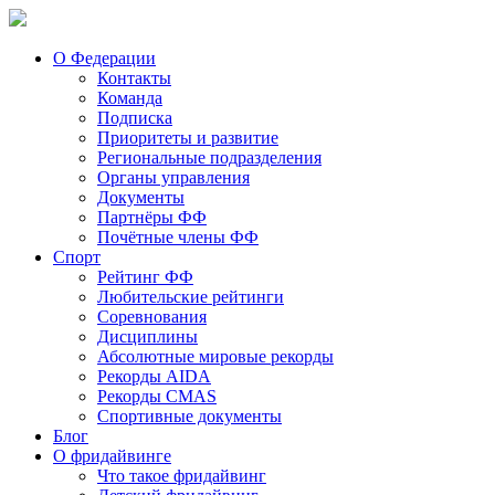
О Федерации
Контакты
Команда
Подписка
Приоритеты и развитие
Региональные подразделения
Органы управления
Документы
Партнёры ФФ
Почётные члены ФФ
Спорт
Рейтинг ФФ
Любительские рейтинги
Соревнования
Дисциплины
Абсолютные мировые рекорды
Рекорды AIDA
Рекорды CMAS
Спортивные документы
Блог
О фридайвинге
Что такое фридайвинг