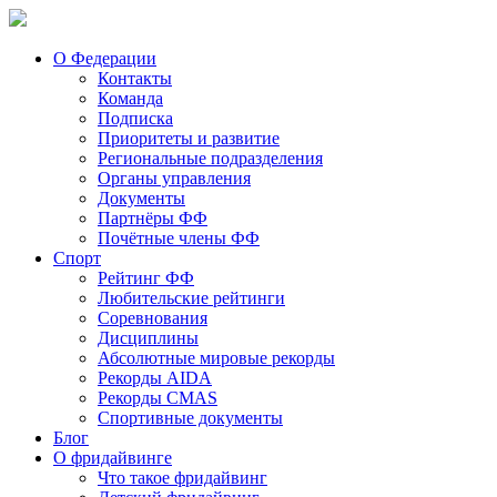
О Федерации
Контакты
Команда
Подписка
Приоритеты и развитие
Региональные подразделения
Органы управления
Документы
Партнёры ФФ
Почётные члены ФФ
Спорт
Рейтинг ФФ
Любительские рейтинги
Соревнования
Дисциплины
Абсолютные мировые рекорды
Рекорды AIDA
Рекорды CMAS
Спортивные документы
Блог
О фридайвинге
Что такое фридайвинг