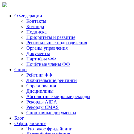
О Федерации
Контакты
Команда
Подписка
Приоритеты и развитие
Региональные подразделения
Органы управления
Документы
Партнёры ФФ
Почётные члены ФФ
Спорт
Рейтинг ФФ
Любительские рейтинги
Соревнования
Дисциплины
Абсолютные мировые рекорды
Рекорды AIDA
Рекорды CMAS
Спортивные документы
Блог
О фридайвинге
Что такое фридайвинг