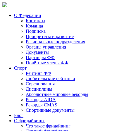
О Федерации
Контакты
Команда
Подписка
Приоритеты и развитие
Региональные подразделения
Органы управления
Документы
Партнёры ФФ
Почётные члены ФФ
Спорт
Рейтинг ФФ
Любительские рейтинги
Соревнования
Дисциплины
Абсолютные мировые рекорды
Рекорды AIDA
Рекорды CMAS
Спортивные документы
Блог
О фридайвинге
Что такое фридайвинг