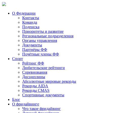
О Федерации
Контакты
Команда
Подписка
Приоритеты и развитие
Региональные подразделения
Органы управления
Документы
Партнёры ФФ
Почётные члены ФФ
Спорт
Рейтинг ФФ
Любительские рейтинги
Соревнования
Дисциплины
Абсолютные мировые рекорды
Рекорды AIDA
Рекорды CMAS
Спортивные документы
Блог
О фридайвинге
Что такое фридайвинг