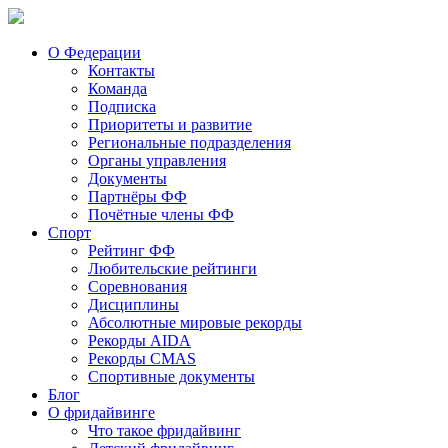
О Федерации
Контакты
Команда
Подписка
Приоритеты и развитие
Региональные подразделения
Органы управления
Документы
Партнёры ФФ
Почётные члены ФФ
Спорт
Рейтинг ФФ
Любительские рейтинги
Соревнования
Дисциплины
Абсолютные мировые рекорды
Рекорды AIDA
Рекорды CMAS
Спортивные документы
Блог
О фридайвинге
Что такое фридайвинг