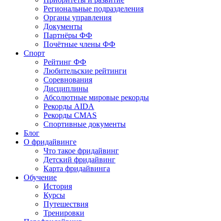
Региональные подразделения
Органы управления
Документы
Партнёры ФФ
Почётные члены ФФ
Спорт
Рейтинг ФФ
Любительские рейтинги
Соревнования
Дисциплины
Абсолютные мировые рекорды
Рекорды AIDA
Рекорды CMAS
Спортивные документы
Блог
О фридайвинге
Что такое фридайвинг
Детский фридайвинг
Карта фридайвинга
Обучение
История
Курсы
Путешествия
Тренировки