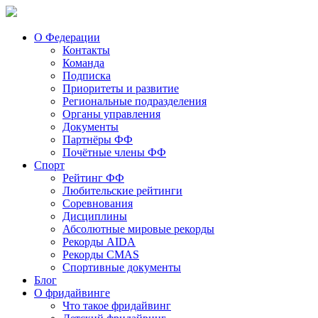
О Федерации
Контакты
Команда
Подписка
Приоритеты и развитие
Региональные подразделения
Органы управления
Документы
Партнёры ФФ
Почётные члены ФФ
Спорт
Рейтинг ФФ
Любительские рейтинги
Соревнования
Дисциплины
Абсолютные мировые рекорды
Рекорды AIDA
Рекорды CMAS
Спортивные документы
Блог
О фридайвинге
Что такое фридайвинг