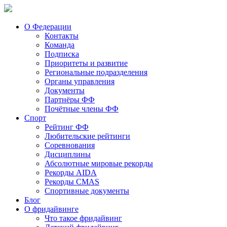
О Федерации
Контакты
Команда
Подписка
Приоритеты и развитие
Региональные подразделения
Органы управления
Документы
Партнёры ФФ
Почётные члены ФФ
Спорт
Рейтинг ФФ
Любительские рейтинги
Соревнования
Дисциплины
Абсолютные мировые рекорды
Рекорды AIDA
Рекорды CMAS
Спортивные документы
Блог
О фридайвинге
Что такое фридайвинг