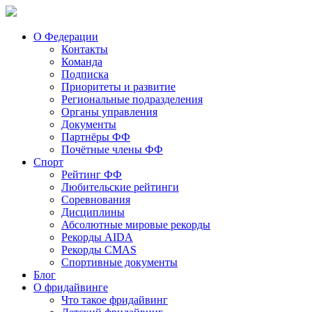
О Федерации
Контакты
Команда
Подписка
Приоритеты и развитие
Региональные подразделения
Органы управления
Документы
Партнёры ФФ
Почётные члены ФФ
Спорт
Рейтинг ФФ
Любительские рейтинги
Соревнования
Дисциплины
Абсолютные мировые рекорды
Рекорды AIDA
Рекорды CMAS
Спортивные документы
Блог
О фридайвинге
Что такое фридайвинг