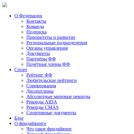
О Федерации
Контакты
Команда
Подписка
Приоритеты и развитие
Региональные подразделения
Органы управления
Документы
Партнёры ФФ
Почётные члены ФФ
Спорт
Рейтинг ФФ
Любительские рейтинги
Соревнования
Дисциплины
Абсолютные мировые рекорды
Рекорды AIDA
Рекорды CMAS
Спортивные документы
Блог
О фридайвинге
Что такое фридайвинг