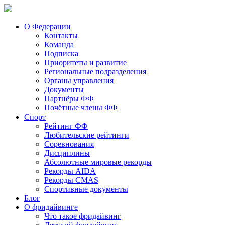
О Федерации
Контакты
Команда
Подписка
Приоритеты и развитие
Региональные подразделения
Органы управления
Документы
Партнёры ФФ
Почётные члены ФФ
Спорт
Рейтинг ФФ
Любительские рейтинги
Соревнования
Дисциплины
Абсолютные мировые рекорды
Рекорды AIDA
Рекорды CMAS
Спортивные документы
Блог
О фридайвинге
Что такое фридайвинг