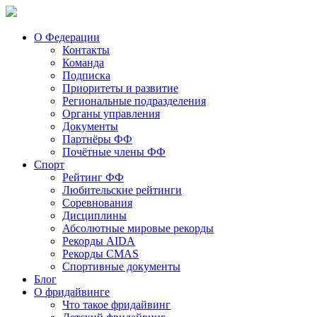
О Федерации
Контакты
Команда
Подписка
Приоритеты и развитие
Региональные подразделения
Органы управления
Документы
Партнёры ФФ
Почётные члены ФФ
Спорт
Рейтинг ФФ
Любительские рейтинги
Соревнования
Дисциплины
Абсолютные мировые рекорды
Рекорды AIDA
Рекорды CMAS
Спортивные документы
Блог
О фридайвинге
Что такое фридайвинг