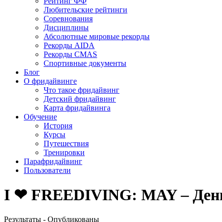
Рейтинг ФФ
Любительские рейтинги
Соревнования
Дисциплины
Абсолютные мировые рекорды
Рекорды AIDA
Рекорды CMAS
Спортивные документы
Блог
О фридайвинге
Что такое фридайвинг
Детский фридайвинг
Карта фридайвинга
Обучение
История
Курсы
Путешествия
Тренировки
Парафридайвинг
Пользователи
I ❤ FREEDIVING: MAY – День 
Результаты - Опубликованы