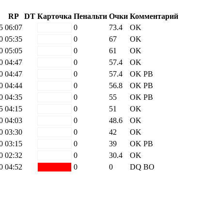
RP
DT
Карточка
Пенальти
Очки
Комментарий
5
06:07
white
0
73.4
OK
0
05:35
white
0
67
OK
0
05:05
white
0
61
OK
0
04:47
white
0
57.4
OK
0
04:47
white
0
57.4
OK
PB
0
04:44
white
0
56.8
OK
PB
0
04:35
white
0
55
OK
PB
5
04:15
white
0
51
OK
0
04:03
white
0
48.6
OK
0
03:30
white
0
42
OK
0
03:15
white
0
39
OK
PB
0
02:32
white
0
30.4
OK
0
04:52
red
0
0
DQ BO