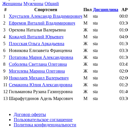
Женщины
Мужчины
Общий
#
Спортсмен
Пол
Дисциплина
AP
1
Хрусталев Александр Владимирович
М
sta
00:0
2
Ефремов Виталий Владимирович
М
sta
03:3
3
Орехова Наталья Валерьевна
Ж
sta
01:0
4
Кожадей Виталий Юрьевич
М
sta
04:0
5
Плосская Ольга Аркадьевна
Ж
sta
01:3
6
Новикова Елизавета Францевна
Ж
sta
03:3
7
Потапова Мария Александровна
Ж
sta
01:3
8
Соболева Светлана Олеговна
Ж
sta
03:4
9
Могилева Марина Олеговна
Ж
sta
02:0
10
Николаев Михаил Валерьевич
М
sta
02:0
11
Семакина Юлия Александровна
Ж
sta
01:2
12
Гильманова Рузана Газинуровна
Ж
sta
01:4
13
Шарафутдинов Адель Марсович
М
sta
03:3
Поддержать ФФ
Договор оферты
Пользовательское соглашение
Политика конфиденциальности