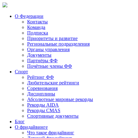
О Федерации
Контакты
Команда
Подписка
Приоритеты и развитие
Региональные подразделения
Органы управления
Документы
Партнёры ФФ
Почётные члены ФФ
Спорт
Рейтинг ФФ
Любительские рейтинги
Соревнования
Дисциплины
Абсолютные мировые рекорды
Рекорды AIDA
Рекорды CMAS
Спортивные документы
Блог
О фридайвинге
Что такое фридайвинг